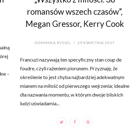
romansów wszech czasów”,
Megan Gressor, Kerry Cook
DOMINIKA RYGIEL
/
29 KWIETNIA 2017
nalną
órej
Francuzi nazywają ten specyficzny stan coup de
foudre, czyli rażeniem piorunem. Przyznaję, że
lne –
określenie to jest chyba najbardziej adekwatnym
mianem na miłość od pierwszego wejrzenia; idealne
dla nazwania momentu, w którym dwoje bliskich
ludzi uświadamia...