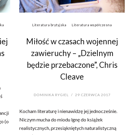
zka
Literatura brytyjska
Literatura współczesna
iej
Miłość w czasach wojennej
ns
zawieruchy – „Dzielnym
będzie przebaczone”, Chris
Cleave
m
DOMINIKA RYGIEL
/
29 CZERWCA 2017
oś
Kocham literaturę i nienawidzę jej jednocześnie.
ncji
Niczym mucha do miodu lgnę do książek
go (o
realistycznych, przesiąkniętych naturalistyczną