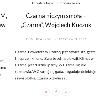
Literatura faktu
Literatura polska
M,
Czarna niczym smoła –
rew
„Czarna”, Wojciech Kuczok
DOMINIKA RYGIEL
/
17 CZERWCA 2017
Czarna. Powietrze w Czarnej jest zawiesiste, gęste
i nieprzeniknione. Zwarte od hipokryzji. Klimat w
c”,
Czarnej jest duszny i parny. W Czarnej się nie
temu
rozmawia. W Czarnej się gada, obgaduje, delektuje
w,
i żywi plotką. Czarna przydusza,...