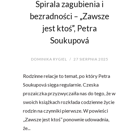
Spirala zagubienia i
bezradności – „Zawsze
jest ktoś”, Petra
Soukupová
DOMINIKA RYGIEL
/
27 SIERPNIA 2025
Rodzinne relacje to temat, po który Petra
Soukupová sięga regularnie. Czeska
prozaiczka przyzwyczaiła nas do tego, że w
swoich książkach rozkłada codzienne życie
rodzin na czynniki pierwsze. W powieści
„Zawsze jest ktoś” ponownie udowadnia,
że...