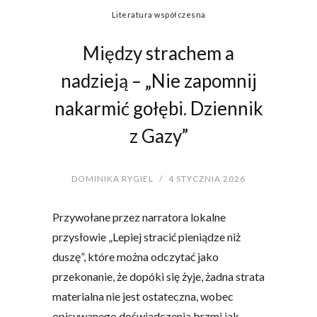
Literatura współczesna
Między strachem a
nadzieją – „Nie zapomnij
nakarmić gołębi. Dziennik
z Gazy”
DOMINIKA RYGIEL
/
4 STYCZNIA 2026
Przywołane przez narratora lokalne
przysłowie „Lepiej stracić pieniądze niż
duszę”, które można odczytać jako
przekonanie, że dopóki się żyje, żadna strata
materialna nie jest ostateczna, wobec
opisywanego doświadczenia brzmi jak