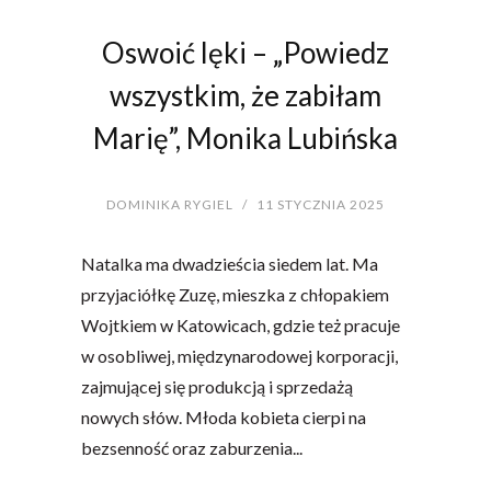
Oswoić lęki – „Powiedz
wszystkim, że zabiłam
Marię”, Monika Lubińska
DOMINIKA RYGIEL
/
11 STYCZNIA 2025
Natalka ma dwadzieścia siedem lat. Ma
przyjaciółkę Zuzę, mieszka z chłopakiem
Wojtkiem w Katowicach, gdzie też pracuje
w osobliwej, międzynarodowej korporacji,
zajmującej się produkcją i sprzedażą
nowych słów. Młoda kobieta cierpi na
bezsenność oraz zaburzenia...