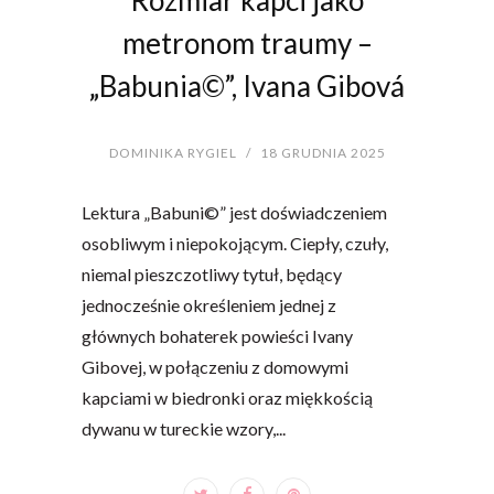
Rozmiar kapci jako
metronom traumy –
„Babunia©”, Ivana Gibová
DOMINIKA RYGIEL
/
18 GRUDNIA 2025
Lektura „Babuni©” jest doświadczeniem
osobliwym i niepokojącym. Ciepły, czuły,
niemal pieszczotliwy tytuł, będący
jednocześnie określeniem jednej z
głównych bohaterek powieści Ivany
Gibovej, w połączeniu z domowymi
kapciami w biedronki oraz miękkością
dywanu w tureckie wzory,...