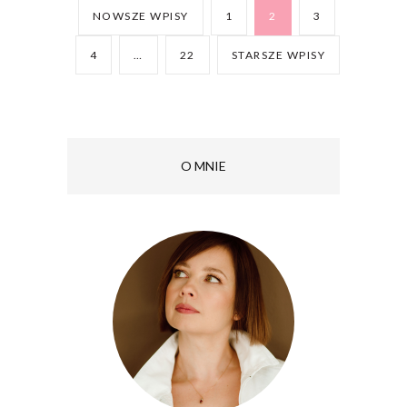
NOWSZE WPISY
1
2
3
4
…
22
STARSZE WPISY
O MNIE