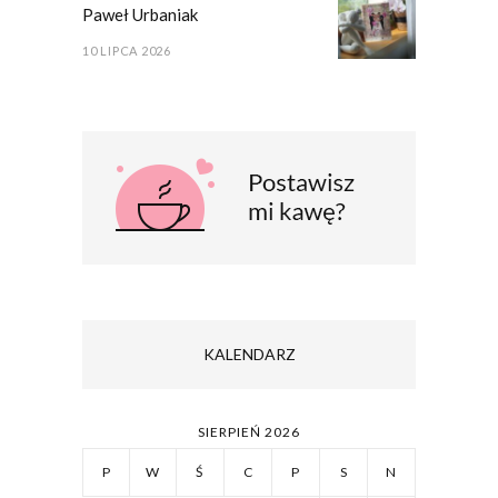
Paweł Urbaniak
10 LIPCA 2026
KALENDARZ
SIERPIEŃ 2026
P
W
Ś
C
P
S
N