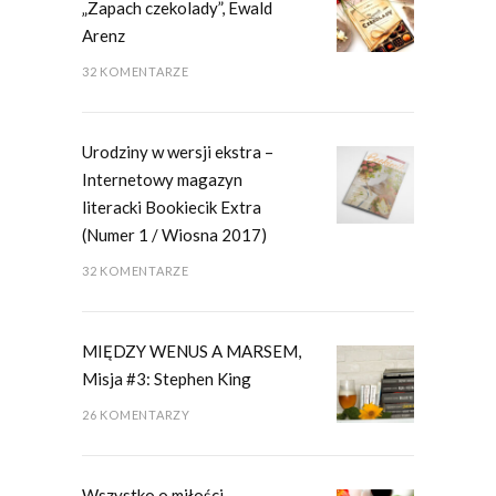
„Zapach czekolady”, Ewald
Arenz
32 KOMENTARZE
Urodziny w wersji ekstra –
Internetowy magazyn
literacki Bookiecik Extra
(Numer 1 / Wiosna 2017)
32 KOMENTARZE
MIĘDZY WENUS A MARSEM,
Misja #3: Stephen King
26 KOMENTARZY
Wszystko o miłości –