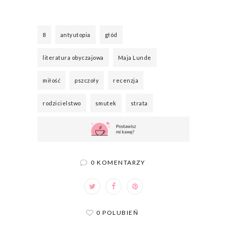
8
antyutopia
głód
literatura obyczajowa
Maja Lunde
miłość
pszczoły
recenzja
rodzicielstwo
smutek
strata
0 KOMENTARZY
0 POLUBIEŃ