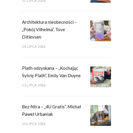
21 LIPCA 2026
Architektura nieobecności –
„Pokój Vilhelma”, Tove
Ditlevsen
14 LIPCA 2026
Plath odzyskana – „Kochając
Sylvię Plath”, Emily Van Duyne
13 LIPCA 2026
Bez filtra – „4U Gratis”, Michał
Paweł Urbaniak
10 LIPCA 2026