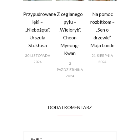
Przypudrowane
Z ceglanego
Na pomoc
lęki –
pyłu –
rozbitkom –
„Niebożęta”,
„Wieloryb”,
„Sen o
Urszula
Cheon
drzewie”,
Stokłosa
Myeong-
Maja Lunde
Kwan
30 LISTOPADA
21 SIERPNIA
2024
2024
2
PAŹDZIERNIKA
2024
DODAJ KOMENTARZ
IMIĘ
*