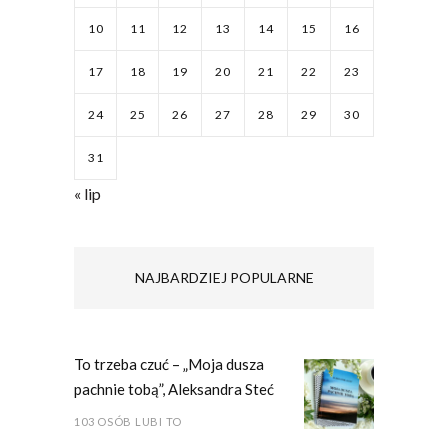
10
11
12
13
14
15
16
17
18
19
20
21
22
23
24
25
26
27
28
29
30
31
« lip
NAJBARDZIEJ POPULARNE
To trzeba czuć – „Moja dusza
pachnie tobą”, Aleksandra Steć
103 OSÓB LUBI TO