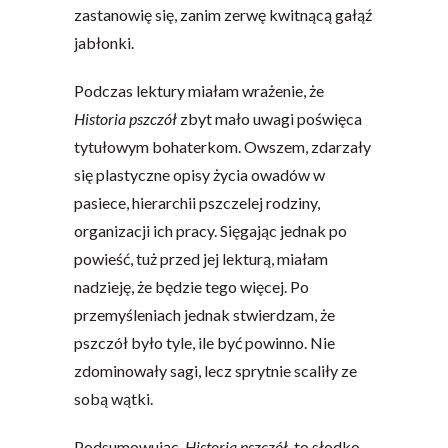
zastanowię się, zanim zerwę kwitnącą gałąź
jabłonki.
Podczas lektury miałam wrażenie, że
Historia pszczół
zbyt mało uwagi poświęca
tytułowym bohaterkom. Owszem, zdarzały
się plastyczne opisy życia owadów w
pasiece, hierarchii pszczelej rodziny,
organizacji ich pracy. Sięgając jednak po
powieść, tuż przed jej lekturą, miałam
nadzieję, że będzie tego więcej. Po
przemyśleniach jednak stwierdzam, że
pszczół było tyle, ile być powinno. Nie
zdominowały sagi, lecz sprytnie scaliły ze
sobą wątki.
Podsumowując,
Historia pszczół
, to słodko-