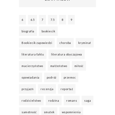
6
6.5
7
7.5
8
9
biografia
bookiecik
Bookiecik zapowiedzi
choroba
kryminał
literatura faktu
literatura obyczajowa
macierzyństwo
małżeństwo
miłość
opowiadania
podróż
przemoc
przyjaźń
recenzja
reportaż
rodzicielstwo
rodzina
romans
saga
samotność
smutek
wspomnienia