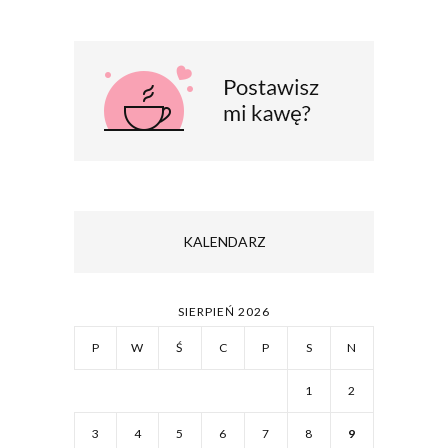
KALENDARZ
SIERPIEŃ 2026
P
W
Ś
C
P
S
N
1
2
3
4
5
6
7
8
9