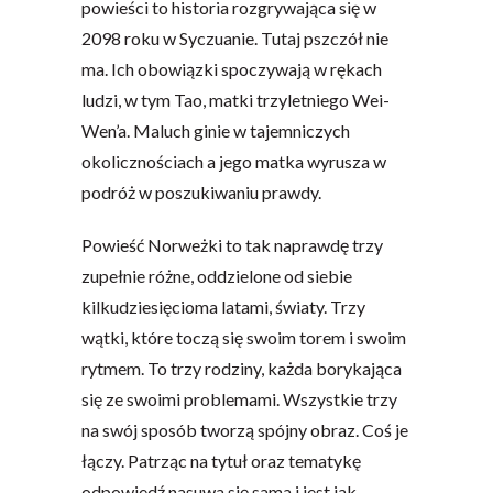
powieści to historia rozgrywająca się w
2098 roku w Syczuanie. Tutaj pszczół nie
ma. Ich obowiązki spoczywają w rękach
ludzi, w tym Tao, matki trzyletniego Wei-
Wen’a. Maluch ginie w tajemniczych
okolicznościach a jego matka wyrusza w
podróż w poszukiwaniu prawdy.
Powieść Norweżki to tak naprawdę trzy
zupełnie różne, oddzielone od siebie
kilkudziesięcioma latami, światy. Trzy
wątki, które toczą się swoim torem i swoim
rytmem. To trzy rodziny, każda borykająca
się ze swoimi problemami. Wszystkie trzy
na swój sposób tworzą spójny obraz. Coś je
łączy. Patrząc na tytuł oraz tematykę
odpowiedź nasuwa się sama i jest jak