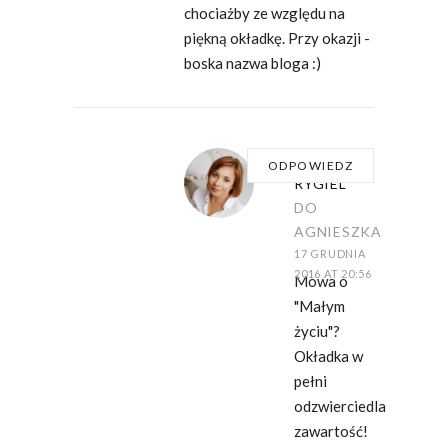
chociażby ze względu na
piękną okładkę. Przy okazji -
boska nazwa bloga :)
DOMINIKA
ODPOWIEDZ
RYGIEL
DO
AGNIESZKA
17 GRUDNIA
2016 AT 20:56
Mowa o
"Małym
życiu"?
Okładka w
pełni
odzwierciedla
zawartość!