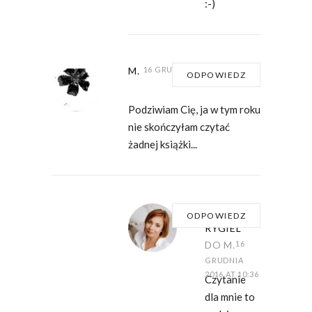
:-)
M.
16 GRUDNIA 2016 AT 10:04
ODPOWIEDZ
Podziwiam Cię, ja w tym roku
nie skończyłam czytać
żadnej książki...
DOMINIKA
ODPOWIEDZ
RYGIEL
DO M.
16
GRUDNIA
2016 AT 10:36
Czytanie
dla mnie to