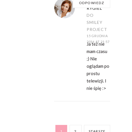
DOMINIKA
ODPOWIEDZ
RYGIEL
DO
SMILEY
PROJECT
15 GRUDNIA
2016 AT 21:57
Ja też nie
mam czasu
;) Nie
oglądam po
prostu
telewizji. I
nie śpię :>
1
2
STARSZE