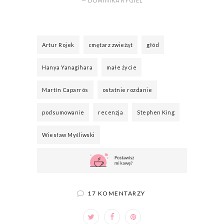
— DOMINIKA RYGIEL
Artur Rojek
cmętarz zwieżąt
głód
Hanya Yanagihara
małe życie
Martín Caparrós
ostatnie rozdanie
podsumowanie
recenzja
Stephen King
Wiesław Myśliwski
17 KOMENTARZY