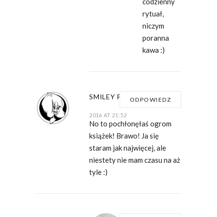
codzienny
rytuał,
niczym
poranna
kawa :)
SMILEY PROJECT
15
ODPOWIEDZ
GRUDNIA
2016 AT 21:52
No to pochłonęłaś ogrom
książek! Brawo! Ja się
staram jak najwięcej, ale
niestety nie mam czasu na aż
tyle :)