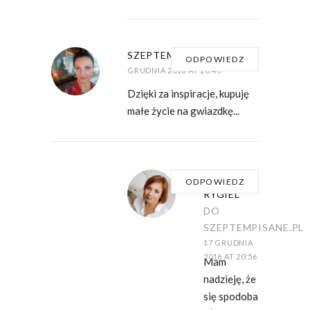
SZEPTEMPISANE.PL
17
ODPOWIEDZ
GRUDNIA 2016 AT 20:40
Dzięki za inspiracje, kupuję
małe życie na gwiazdkę...
DOMINIKA
ODPOWIEDZ
RYGIEL
DO
SZEPTEMPISANE.PL
17 GRUDNIA
2016 AT 20:56
Mam
nadzieję, że
się spodoba