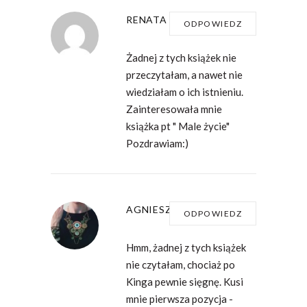
RENATA
18 GRUDNIA 2016 AT
ODPOWIEDZ
11:26
Żadnej z tych książek nie
przeczytałam, a nawet nie
wiedziałam o ich istnieniu.
Zainteresowała mnie
książka pt " Male życie"
Pozdrawiam:)
AGNIESZKA
17 GRUDNIA
ODPOWIEDZ
2016 AT 20:41
Hmm, żadnej z tych książek
nie czytałam, chociaż po
Kinga pewnie sięgnę. Kusi
mnie pierwsza pozycja -