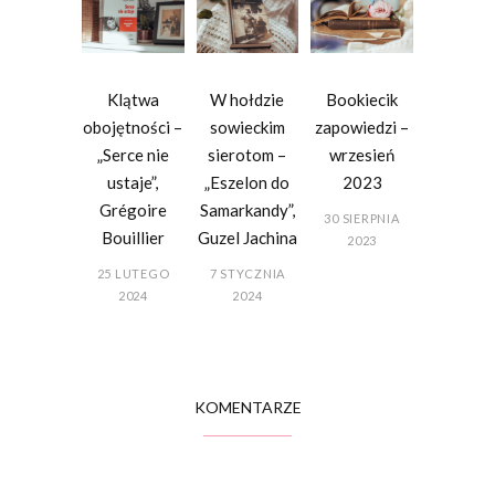
Klątwa
W hołdzie
Bookiecik
obojętności –
sowieckim
zapowiedzi –
„Serce nie
sierotom –
wrzesień
ustaje”,
„Eszelon do
2023
Grégoire
Samarkandy”,
30 SIERPNIA
Bouillier
Guzel Jachina
2023
25 LUTEGO
7 STYCZNIA
2024
2024
KOMENTARZE